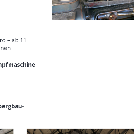
ro – ab 11
onen
mpfmaschine
bergbau-