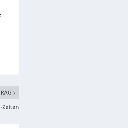
en
TRAG
a-Zeiten