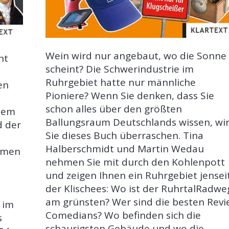
Wein wird nur angebaut, wo die Sonne
nt
scheint? Die Schwerindustrie im
e
Ruhrgebiet hatte nur männliche
en
Pioniere? Wenn Sie denken, dass Sie
schon alles über den größten
 dem
Ballungsraum Deutschlands wissen, wi
d der
Sie dieses Buch überraschen. Tina
Halberschmidt und Martin Wedau
amen
nehmen Sie mit durch den Kohlenpott
und zeigen Ihnen ein Ruhrgebiet jensei
der Klischees: Wo ist der RuhrtalRadwe
am grünsten? Wer sind die besten Revi
 im
Comedians?
Wo befinden sich die
s
schaurigsten Gebäude und wo die