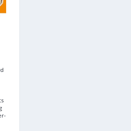
rd
ts
g
er-