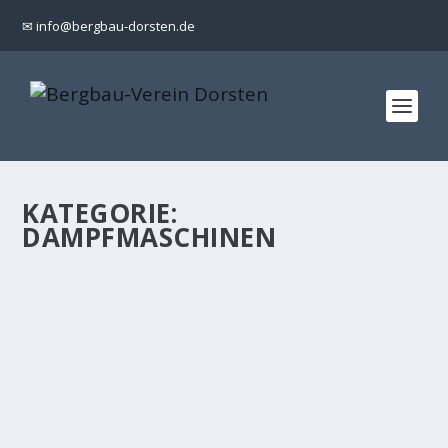
✉ info@bergbau-dorsten.de
KATEGORIE:
DAMPFMASCHINEN
DAMPFMASCHINE SOLL SICH WIEDER
BEWEGEN – NRW-STIFTUNG HILFT MIT
117.000 €
Jetzt hat es der Verein für Bergbau-,
Industrie- und Sozialgeschichte